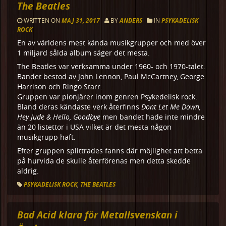
The Beatles
WRITTEN ON
MAJ 31, 2017
BY
ANDERS
IN
PSYKADELISK
ROCK
En av världens mest kända musikgrupper och med över
1 miljard sålda album säger det mesta.
The Beatles var verksamma under 1960- och 1970-talet.
Bandet bestod av John Lennon, Paul McCartney, George
Harrison och Ringo Starr.
Gruppen var pionjärer inom genren Psykedelisk rock.
Bland deras kändaste verk återfinns
Dont Let Me Down,
Hey Jude & Hello, Goodbye
men bandet hade inte mindre
än 20 listettor i USA vilket är det mesta någon
musikgrupp haft.
Efter gruppen splittrades fanns där möjlighet att betta
på hurvida de skulle återförenas men detta skedde
aldrig.
PSYKADELISK ROCK
,
THE BEATLES
Bad Acid klara för Metallsvenskan i