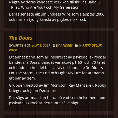
Några av deras kändaste verk kan tillskrivas Baba O
´Riley, Who Are You? och My Generation.
Deras senaste album Endless Wire som släpptes 2006
och har en tydlig känsla av psykedelisk rock.
The Doors
WRITTEN ON
JUNI 5, 2017
BY
ANDERS
IN
PSYKADELISK
ROCK
Ett annat band som är inspirerat av psykedelisk rock är
bandet
The Doors
. Bandet var aktivt på 60- och 70-talet
och hade en hel del hits varav de kändaste är Riders
On The Storm, The End och Light My Fire för att nämn
ett par av dem.
Gruppen bestod av Jim Morrison, Ray Manzarek, Robby
Krieger och John Densmore.
Det sägs att man kan betta på vad som helst men inom
psykadelisk rock är detta inte så vanligt.