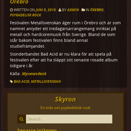
Örebro
WRITTEN ON
JUNI 5, 2016
BY
ADMIN
IN
ÖREBRO
,
PSYKADELISK ROCK
Festivalen Metallsvenskan äger rum i Örebro och är som
namnet antyder ett tredagarsarrangemang inriktat på
metall och hardcoremusik från Sverige. Bland de som
står bakom festivalen finns bland annat
studiefrämjandet.
Stonderbandet Bad Acid är nu klara för att spela på
festivalen efter att ha släppt sitt senaste rosade album
tidigare i år.
Mynewsdesk
Källa:
BAD ACID
,
METALLSVENSKAN
Skyron
En sida om psykedelisk rock
Senaste inläggen