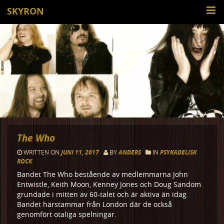
SKYRON
The Who
WRITTEN ON
JUNI 11, 2017
BY
ANDERS
IN
PSYKADELISK
ROCK
Bandet The Who bestående av medlemmarna John
Entwistle, Keith Moon, Kenney Jones och Doug Sandom
grundade i mitten av 60-talet och är aktiva än idag.
Bandet härstammar från London där de också
genomfört otaliga spelningar.